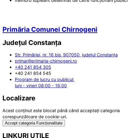
membru supleant desemnat de către funcționarii publici
Primăria Comunei Chirnogeni
Județul
Constanța
Str. Primăriei, nr. 16 bis, 907050, județul Constanța
primar@primaria-chirnogeni.ro
+40 241 854 305
+40 241 854 545
Program de lucru cu publicul:
luni - vineri 08:00 - 16:00
Localizare
Acest conținut este blocat până când acceptați categoria
corespunzătoare de cookie-uri.
Accept categoria Funcționalitate
LINKURI UTILE