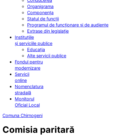
Conducerea
Organigrama
Componența
Statul de funcții
Programul de funcționare și de audiențe
Extrase din legislație
Instituțiile
și serviciile publice
Educația
Alte servicii publice
Fondul pentru
modernizare
Servicii
online
Nomenclatura
stradală
Monitorul
Oficial Local
Comuna Chirnogeni
Comisia paritară