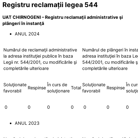
Registru reclamații legea 544
UAT CHIRNOGENI – Registru reclamaţii administrative şi
plângeri în instanţă
ANUL 2024
Numărul de reclamaţii administrative
Numărul de plângeri în insta
la adresa instituţiei publice în baza
adresa instituţiei în baza Leg
Legii nr. 544/2001, cu modificările şi
544/2001, cu modificările ş
completările ulterioare
completările ulterioare
Soluţionate
În curs de
Soluţionate
În cur
Respinse
Total
Respinse
favorabil
soluţionare
favorabil
soluţ
0
0
0
0
0
0
0
ANUL 2023