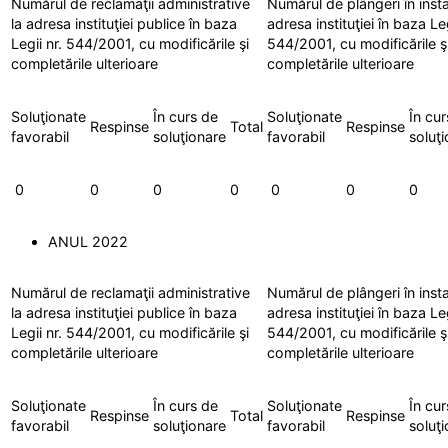
Numărul de reclamaţii administrative
Numărul de plângeri în insta
la adresa instituţiei publice în baza
adresa instituţiei în baza Leg
Legii nr. 544/2001, cu modificările şi
544/2001, cu modificările ş
completările ulterioare
completările ulterioare
Soluţionate
În curs de
Soluţionate
În cur
Respinse
Total
Respinse
favorabil
soluţionare
favorabil
soluţ
0
0
0
0
0
0
0
ANUL 2022
Numărul de reclamaţii administrative
Numărul de plângeri în insta
la adresa instituţiei publice în baza
adresa instituţiei în baza Leg
Legii nr. 544/2001, cu modificările şi
544/2001, cu modificările ş
completările ulterioare
completările ulterioare
Soluţionate
În curs de
Soluţionate
În cur
Respinse
Total
Respinse
favorabil
soluţionare
favorabil
soluţ