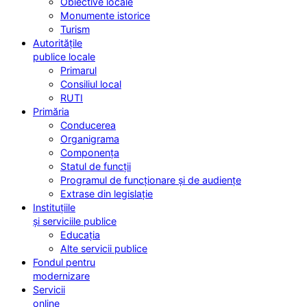
Obiective locale
Monumente istorice
Turism
Autoritățile
publice locale
Primarul
Consiliul local
RUTI
Primăria
Conducerea
Organigrama
Componența
Statul de funcții
Programul de funcționare și de audiențe
Extrase din legislație
Instituțiile
și serviciile publice
Educația
Alte servicii publice
Fondul pentru
modernizare
Servicii
online