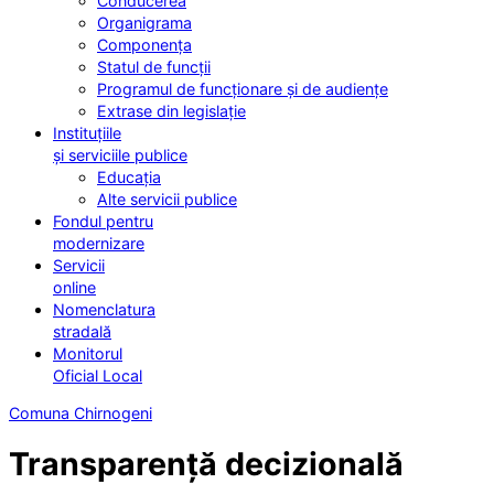
Conducerea
Organigrama
Componența
Statul de funcții
Programul de funcționare și de audiențe
Extrase din legislație
Instituțiile
și serviciile publice
Educația
Alte servicii publice
Fondul pentru
modernizare
Servicii
online
Nomenclatura
stradală
Monitorul
Oficial Local
Comuna Chirnogeni
Transparență decizională