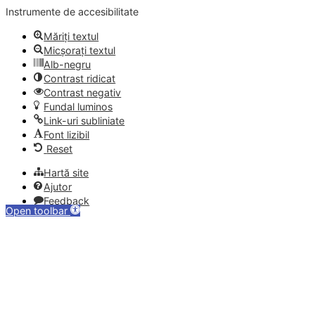
Instrumente de accesibilitate
Măriți textul
Micșorați textul
Alb-negru
Contrast ridicat
Contrast negativ
Fundal luminos
Link-uri subliniate
Font lizibil
Reset
Hartă site
Ajutor
Feedback
Open toolbar