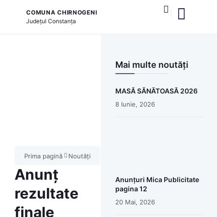
COMUNA CHIRNOGENI
Județul
Constanța
și serviciile publice
Mai multe noutăți
MASĂ SĂNĂTOASĂ 2026
8 Iunie, 2026
Prima pagină
Noutăți
Anunț
Anunțuri Mica Publicitate
rezultate
pagina 12
20 Mai, 2026
finale