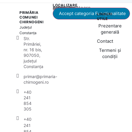
LOCALIZARE
Acest conținut este blocat până când acceptați categoria corespunzătoare de cookie-uri.
PRIMĂRIA
Accept categoria Funcționalitate
LINKURI
COMUNEI
UTILE
CHIRNOGENI
Prezentare
Județul
generală
Constanța
Str.
Contact
Primăriei,
nr. 16 bis,
Termeni și
907050,
condiții
județul
Constanța
primar@primaria-
chirnogeni.ro
+40
241
854
305
+40
241
854