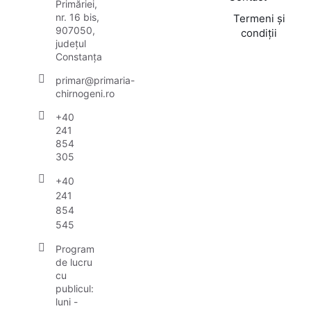
Primăriei,
nr. 16 bis,
Termeni și
907050,
condiții
județul
Constanța
primar@primaria-
chirnogeni.ro
+40
241
854
305
+40
241
854
545
Program
de lucru
cu
publicul:
luni -