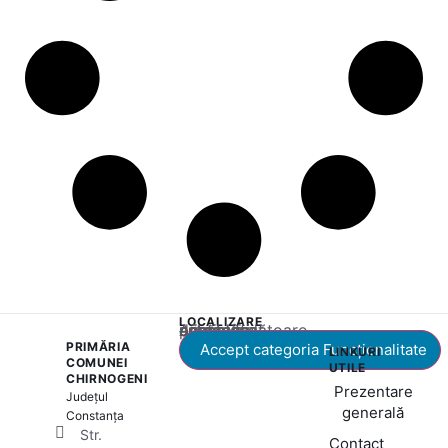
LOCALIZARE
Acest conținut este blocat până când acceptați categoria corespunzătoare de cookie-uri.
PRIMĂRIA
Accept categoria Funcționalitate
LINKURI
COMUNEI
UTILE
CHIRNOGENI
Prezentare
Județul
generală
Constanța
Str.
Contact