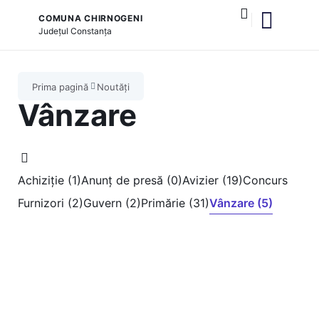
COMUNA CHIRNOGENI
Județul
Constanța
și serviciile publice
Prima pagină
Noutăți
Vânzare
Achiziție (1)
Anunț de presă (0)
Avizier (19)
Concurs
Furnizori (2)
Guvern (2)
Primărie (31)
Vânzare (5)