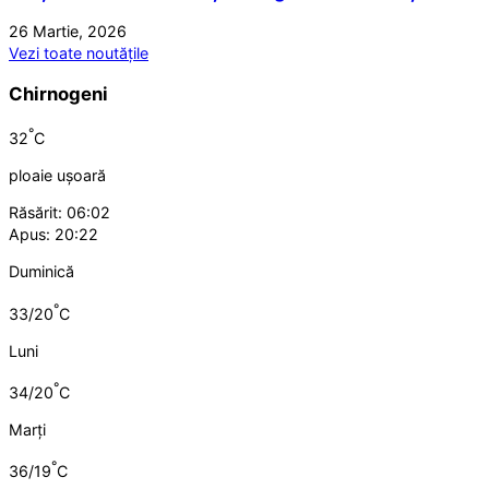
26 Martie, 2026
Vezi toate noutățile
Chirnogeni
°
32
C
ploaie ușoară
Răsărit: 06:02
Apus: 20:22
Duminică
°
33/20
C
Luni
°
34/20
C
Marți
°
36/19
C