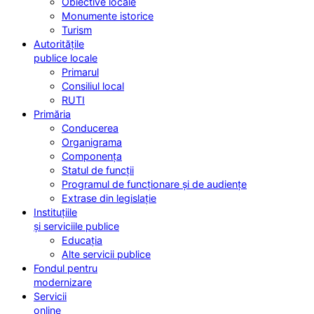
Obiective locale
Monumente istorice
Turism
Autoritățile
publice locale
Primarul
Consiliul local
RUTI
Primăria
Conducerea
Organigrama
Componența
Statul de funcții
Programul de funcționare și de audiențe
Extrase din legislație
Instituțiile
și serviciile publice
Educația
Alte servicii publice
Fondul pentru
modernizare
Servicii
online