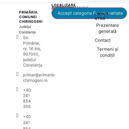
LOCALIZARE
Acest conținut este blocat până când acceptați categoria corespunzătoare de cookie-uri.
PRIMĂRIA
Accept categoria Funcționalitate
LINKURI
COMUNEI
UTILE
CHIRNOGENI
Prezentare
Județul
generală
Constanța
Str.
Contact
Primăriei,
nr. 16 bis,
Termeni și
907050,
condiții
județul
Constanța
primar@primaria-
chirnogeni.ro
+40
241
854
305
+40
241
854