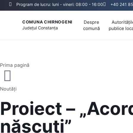
Program de lucru: luni - vineri: 08:00 - 16:00
+40 241 8
Despre
Autoritățil
COMUNA CHIRNOGENI
Județul
Constanța
comună
publice loc
Prima pagină
Noutăți
Proiect – „Acor
născuți”