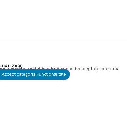
OCALIZARE
 conținut este blocat până când acceptați categoria corespunzătoare de cookie-uri.
Accept categoria Funcționalitate